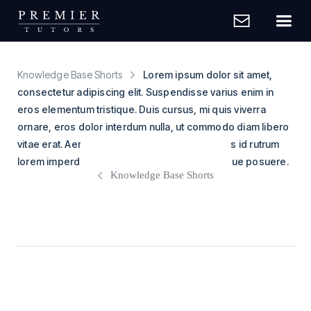
Knowledge Base Shorts
Lorem ipsum dolor sit amet,
consectetur adipiscing elit. Suspendisse varius enim in
eros elementum tristique. Duis cursus, mi quis viverra
ornare, eros dolor interdum nulla, ut commodo diam libero
vitae erat. Aenean faucibus nibh et justo cursus id rutrum
lorem imperdiet. Nunc ut sem vitae risus tristique posuere.
Knowledge Base Shorts